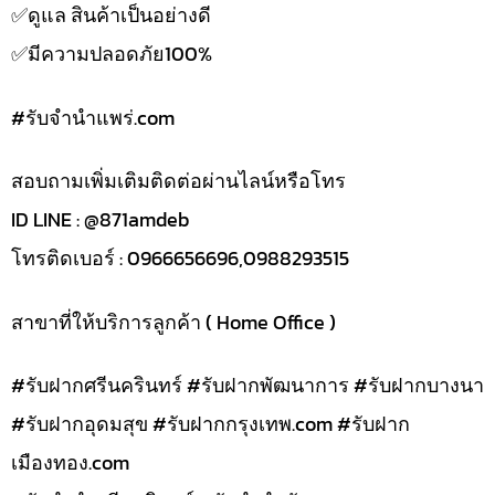
✅️ดูแล สินค้าเป็นอย่างดี
✅️มีความปลอดภัย100%
#รับจํานําแพร่.com
สอบถามเพิ่มเติมติดต่อผ่านไลน์หรือโทร
ID LINE : @871amdeb
โทรติดเบอร์ : 0966656696,0988293515
สาขาที่ให้บริการลูกค้า ( Home Office )
#รับฝากศรีนครินทร์ #รับฝากพัฒนาการ #รับฝากบางนา
#รับฝากอุดมสุข #รับฝากกรุงเทพ.com #รับฝาก
เมืองทอง.com