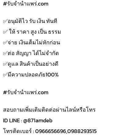
#รับจํานําแพร่.com
✅️อนุมัติไว รับ เงิน ทันที
✅️ ให้ ราคา สูง เป็น ธรรม
✅️จ่าย เงินเต็มไม่หักก่อน
✅️ต่อ สัญญา ได้ไม่จำกัด
✅️ดูแล สินค้าเป็นอย่างดี
✅️มีความปลอดภัย100%
#รับจํานําแพร่.com
สอบถามเพิ่มเติมติดต่อผ่านไลน์หรือโทร
ID LINE : @871amdeb
โทรติดเบอร์ : 0966656696,0988293515