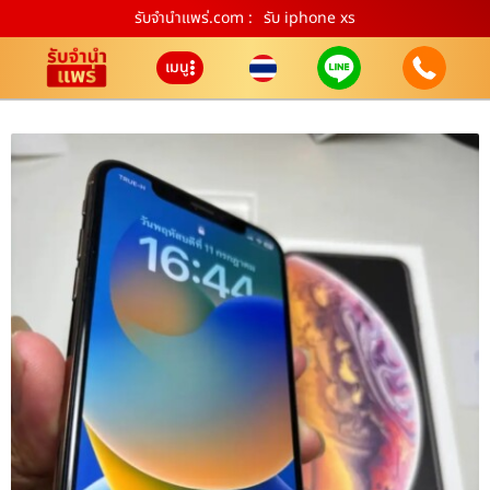
รับจํานําแพร่.com :
รับ iphone xs
เมนู