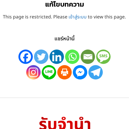
แก้ไขบทความ
This page is restricted. Please
เข้าสู่ระบบ
to view this page.
แชร์หน้านี้