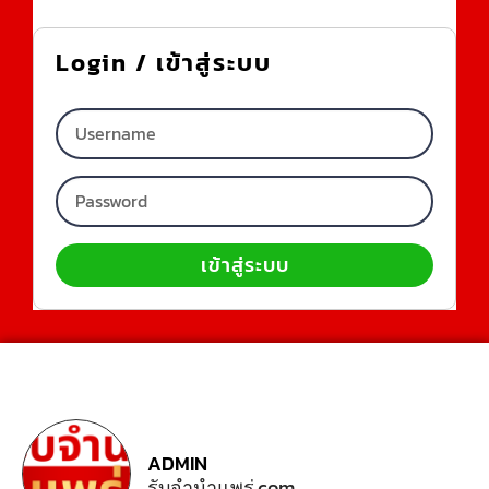
Login / เข้าสู่ระบบ
เข้าสู่ระบบ
Alternative:
ADMIN
รับจํานําแพร่.com