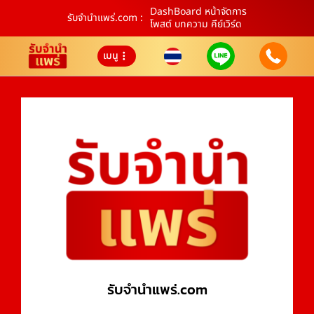
DashBoard หน้าจัดการ
รับจํานําแพร่.com :
โพสต์ บทความ คีย์เวิร์ด
เมนู
รับจํานําแพร่.com