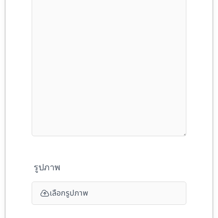
รูปภาพ
เลือกรูปภาพ