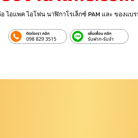
ถือ ไอแพค ไอโฟน นาฬิกาโรเล็กซ์ PAM และ ของแบร
ติดต่อเรา คลิก
เพิ่มเพื่อน คลิก
098 829 3515
รับฝาก-รับจํา