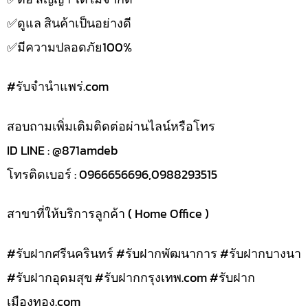
✅️ดูแล สินค้าเป็นอย่างดี
✅️มีความปลอดภัย100%
#รับจํานําแพร่.com
สอบถามเพิ่มเติมติดต่อผ่านไลน์หรือโทร
ID LINE : @871amdeb
โทรติดเบอร์ : 0966656696,0988293515
สาขาที่ให้บริการลูกค้า ( Home Office )
#รับฝากศรีนครินทร์ #รับฝากพัฒนาการ #รับฝากบางนา
#รับฝากอุดมสุข #รับฝากกรุงเทพ.com #รับฝาก
เมืองทอง.com