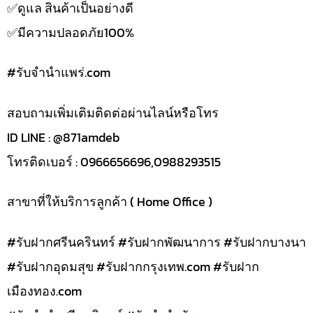
✅️ดูแล สินค้าเป็นอย่างดี
✅️มีความปลอดภัย100%
#รับจํานําแพร่.com
สอบถามเพิ่มเติมติดต่อผ่านไลน์หรือโทร
ID LINE : @871amdeb
โทรติดเบอร์ : 0966656696,0988293515
สาขาที่ให้บริการลูกค้า ( Home Office )
#รับฝากศรีนครินทร์ #รับฝากพัฒนาการ #รับฝากบางนา
#รับฝากอุดมสุข #รับฝากกรุงเทพ.com #รับฝาก
เมืองทอง.com