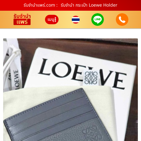
รับจํานําแพร่.com :
รับจำนำ กระเป๋า Loewe Holder
เมนู