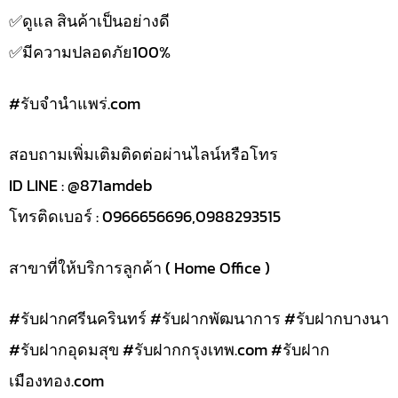
✅️ดูแล สินค้าเป็นอย่างดี
✅️มีความปลอดภัย100%
#รับจํานําแพร่.com
สอบถามเพิ่มเติมติดต่อผ่านไลน์หรือโทร
ID LINE : @871amdeb
โทรติดเบอร์ : 0966656696,0988293515
สาขาที่ให้บริการลูกค้า ( Home Office )
#รับฝากศรีนครินทร์ #รับฝากพัฒนาการ #รับฝากบางนา
#รับฝากอุดมสุข #รับฝากกรุงเทพ.com #รับฝาก
เมืองทอง.com