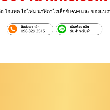
ถือ ไอแพค ไอโฟน นาฬิกาโรเล็กซ์ PAM และ ของแบร
ติดต่อเรา คลิก
เพิ่มเพื่อน คลิก
098 829 3515
รับฝาก-รับจํา