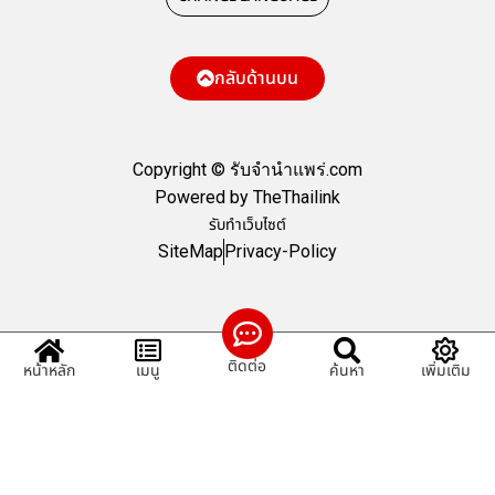
กลับด้านบน
Copyright © รับจํานําแพร่.com
Powered by TheThailink
รับทำเว็บไซต์
SiteMap
Privacy-Policy
ติดต่อ
หน้าหลัก
เมนู
ค้นหา
เพิ่มเติม