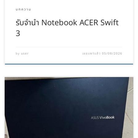
บทความ
รับจำนำ Notebook ACER Swift
3
user
05/08/2026
by
เผยแพร่แล้ว