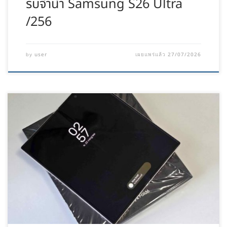
รับจำนำ Samsung S26 Ultra
/256
user
27/07/2026
by
เผยแพร่แล้ว