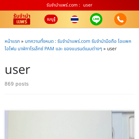
รับจํานําแพร่.com :
user
เมนู
หน้าแรก
»
บทความทั้งหมด : รับจํานําแพร่.com รับจำนำมือถือ ไอแพค
ไอโฟน นาฬิกาโรเล็กซ์ PAM และ ของแบรนด์เนมต่างๆ
»
user
user
869 posts