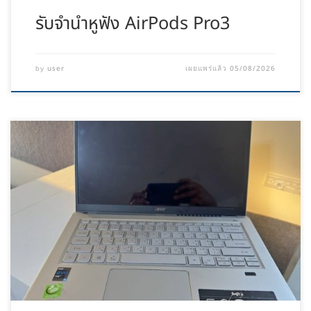
รับจำนำหูฟัง AirPods Pro3
user
05/08/2026
by
เผยแพร่แล้ว