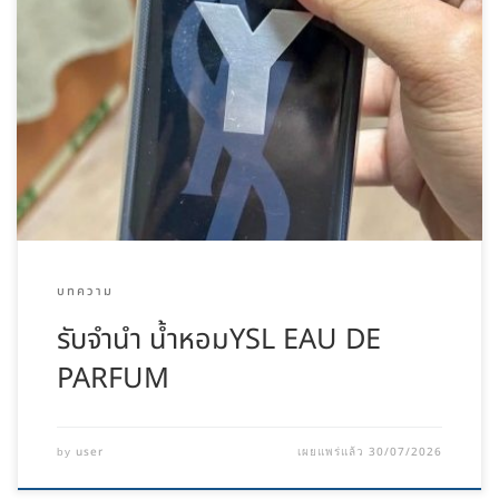
บทความ
รับจำนำ น้ำหอมYSL EAU DE
PARFUM
user
30/07/2026
by
เผยแพร่แล้ว