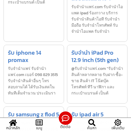
กระเป๋าแบรนด์ เป็นต้
รับจํานําแพร่.com รับจำนำไอ
แพด ipad ร้องกวาง บริการ
รับจำนำสินค้าไอที รับจำนำ
มือถือ รับจำนำโทรศัพท์ รับ
จำนำไอแพค รับจำนำ
รับ iphone 14
รับจำนำ iPad Pro
promax
12.9 inch (5th gen)
รับจํานำแพร่ รับจํานํา
@รับจำนำแพร่.com “รับจำนำ
แพร่.com เบอร์ 098 829 3515
สินค้าหลากหลาย รับฝาก ซื้อ-
รับจำนำสินค้าอื่นๆ โทร
ขาย สินค้า IT โน๊ตบุ๊ค
สอบถามได้ ได้รับเงินสดใน
โทรศัพท์ ทีวี นาฬิกา และ
ทันทีเต็มจำนวน ประเมินรา
กระเป๋าแบรนด์ เป็นต้
รับ samsung z flod 5
รับ ipad air 5
รับจํานำแพร่ รับจํานํา
รับจํานำแพร่ รับจํานํา
ติดต่อ
หน้าหลัก
เมนู
ค้นหา
เพิ่มเติม
แพร่.com เบอร์ 098 829 3515
แพร่.com เบอร์ 098 829 3515