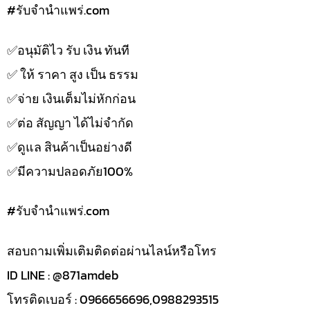
#รับจํานําแพร่.com
✅️อนุมัติไว รับ เงิน ทันที
✅️ ให้ ราคา สูง เป็น ธรรม
✅️จ่าย เงินเต็มไม่หักก่อน
✅️ต่อ สัญญา ได้ไม่จำกัด
✅️ดูแล สินค้าเป็นอย่างดี
✅️มีความปลอดภัย100%
#รับจํานําแพร่.com
สอบถามเพิ่มเติมติดต่อผ่านไลน์หรือโทร
ID LINE : @871amdeb
โทรติดเบอร์ : 0966656696,0988293515