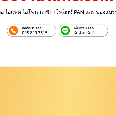
ถือ ไอแพค ไอโฟน นาฬิกาโรเล็กซ์ PAM และ ของแบร
ติดต่อเรา คลิก
เพิ่มเพื่อน คลิก
098 829 3515
รับฝาก-รับจํา