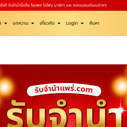
้าไอที รับจำนำมือถือ ไอแพค ไอโฟน นาฬิกา และ ของแบรนด์เนมต่างๆ
า
บทความ
เกี่ยวกับ
Login
ค้นหา