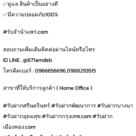
✅️ดูแล สินค้าเป็นอย่างดี
✅️มีความปลอดภัย100%
#รับจํานําแพร่.com
สอบถามเพิ่มเติมติดต่อผ่านไลน์หรือโทร
ID LINE : @871amdeb
โทรติดเบอร์ : 0966656696,0988293515
สาขาที่ให้บริการลูกค้า ( Home Office )
#รับฝากศรีนครินทร์ #รับฝากพัฒนาการ #รับฝากบางนา
#รับฝากอุดมสุข #รับฝากกรุงเทพ.com #รับฝาก
เมืองทอง.com