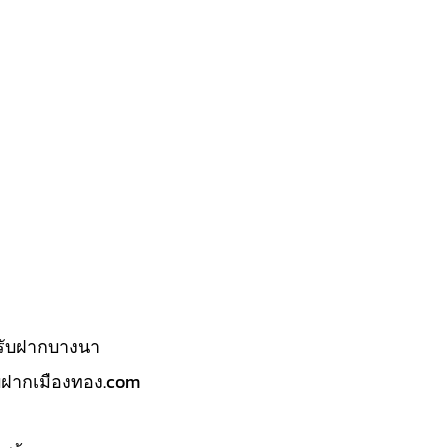
รับฝากบางนา
บฝากเมืองทอง.com