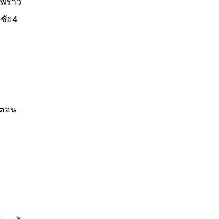
พร้าว
ชัย4
้นตอน