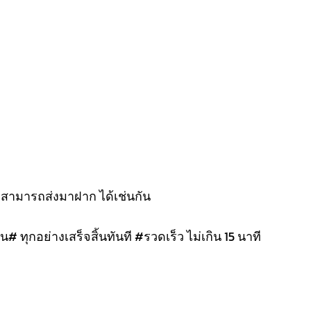
งสามารถส่งมาฝาก ได้เช่นกัน
น# ทุกอย่างเสร็จสิ้นทันที #รวดเร็ว ไม่เกิน 15 นาที