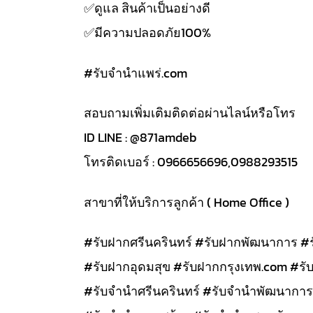
✅️ดูแล สินค้าเป็นอย่างดี
✅️มีความปลอดภัย100%
#รับจํานําแพร่.com
สอบถามเพิ่มเติมติดต่อผ่านไลน์หรือโทร
ID LINE : @871amdeb
โทรติดเบอร์ : 0966656696,0988293515
สาขาที่ให้บริการลูกค้า ( Home Office )
#รับฝากศรีนครินทร์ #รับฝากพัฒนาการ #
#รับฝากอุดมสุข #รับฝากกรุงเทพ.com #รั
#รับจำนำศรีนครินทร์ #รับจำนำพัฒนาการ