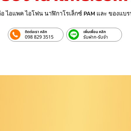
ถือ ไอแพค ไอโฟน นาฬิกาโรเล็กซ์ PAM และ ของแบร
ติดต่อเรา คลิก
เพิ่มเพื่อน คลิก
098 829 3515
รับฝาก-รับจํา