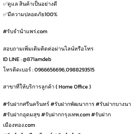
✅️ดูแล สินค้าเป็นอย่างดี
✅️มีความปลอดภัย100%
#รับจํานําแพร่.com
สอบถามเพิ่มเติมติดต่อผ่านไลน์หรือโทร
ID LINE : @871amdeb
โทรติดเบอร์ : 0966656696,0988293515
สาขาที่ให้บริการลูกค้า ( Home Office )
#รับฝากศรีนครินทร์ #รับฝากพัฒนาการ #รับฝากบางนา
#รับฝากอุดมสุข #รับฝากกรุงเทพ.com #รับฝาก
เมืองทอง.com