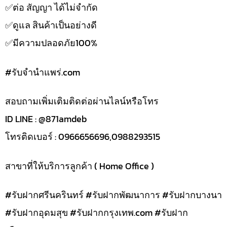
✅️ต่อ สัญญา ได้ไม่จำกัด
✅️ดูแล สินค้าเป็นอย่างดี
✅️มีความปลอดภัย100%
#รับจํานําแพร่.com
สอบถามเพิ่มเติมติดต่อผ่านไลน์หรือโทร
ID LINE : @871amdeb
โทรติดเบอร์ : 0966656696,0988293515
สาขาที่ให้บริการลูกค้า ( Home Office )
#รับฝากศรีนครินทร์ #รับฝากพัฒนาการ #รับฝากบางนา
#รับฝากอุดมสุข #รับฝากกรุงเทพ.com #รับฝาก