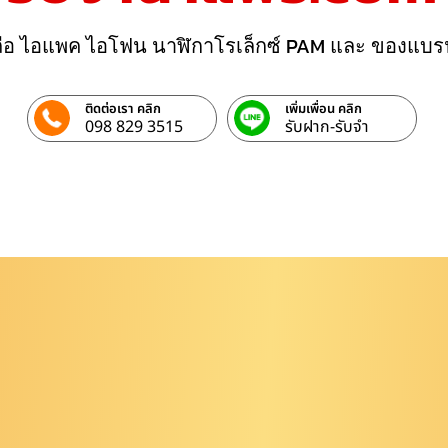
ถือ ไอแพค ไอโฟน นาฬิกาโรเล็กซ์ PAM และ ของแบร
ติดต่อเรา คลิก
เพิ่มเพื่อน คลิก
098 829 3515
รับฝาก-รับจํา