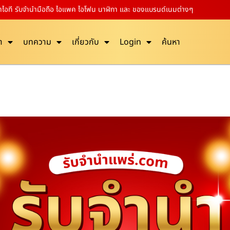
นค้าไอที รับจำนำมือถือ ไอแพค ไอโฟน นาฬิกา และ ของแบรนด์เนมต่างๆ
า
บทความ
เกี่ยวกับ
Login
ค้นหา