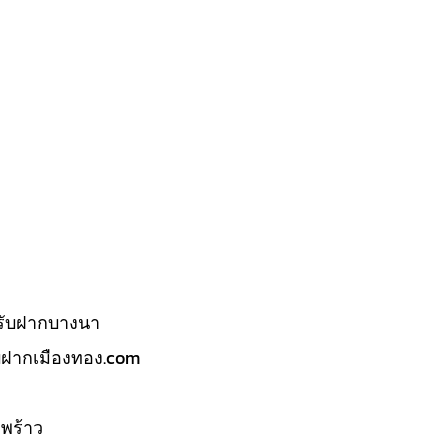
รับฝากบางนา
บฝากเมืองทอง.com
พร้าว