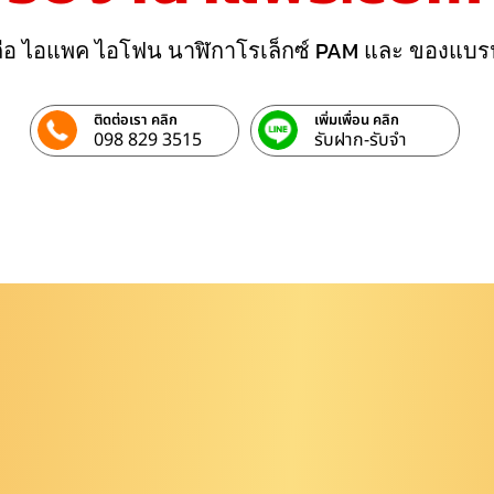
ถือ ไอแพค ไอโฟน นาฬิกาโรเล็กซ์ PAM และ ของแบร
ติดต่อเรา คลิก
เพิ่มเพื่อน คลิก
098 829 3515
รับฝาก-รับจํา