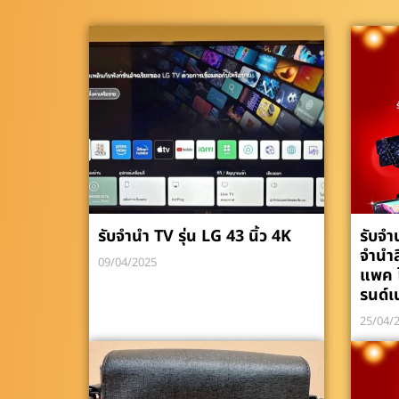
รับจำนำ TV รุ่น LG 43 นิ้ว 4K
รับจำ
จำนำส
09/04/2025
แพค 
รนด์เ
25/04/