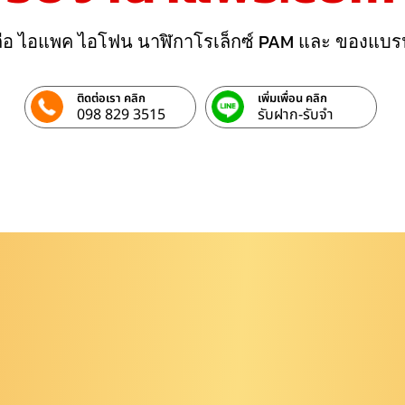
ถือ ไอแพค ไอโฟน นาฬิกาโรเล็กซ์ PAM และ ของแบร
ติดต่อเรา คลิก
เพิ่มเพื่อน คลิก
098 829 3515
รับฝาก-รับจํา