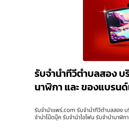
รับจำนำทีวีตำบลสอง บร
นาฬิกา และ ของแบรนด์
รับจํานําแพร่.com รับจำนำทีวีตำบลสอง บร
จำนำโน๊ดบุ๊ค รับจำนำไอโฟน รับจำนำนาฬิก