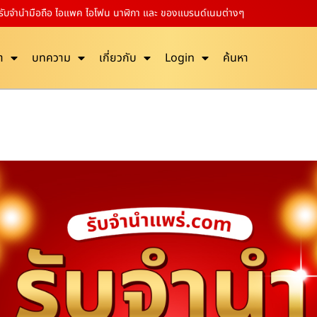
ี รับจำนำมือถือ ไอแพค ไอโฟน นาฬิกา และ ของแบรนด์เนมต่างๆ
า
บทความ
เกี่ยวกับ
Login
ค้นหา