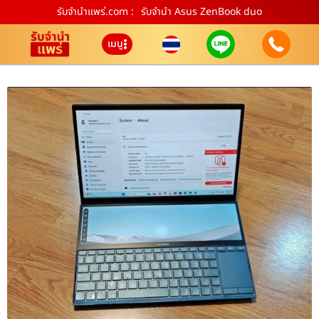
รับจํานําแพร่.com :
รับจำนำ Asus ZenBook duo
เมนู