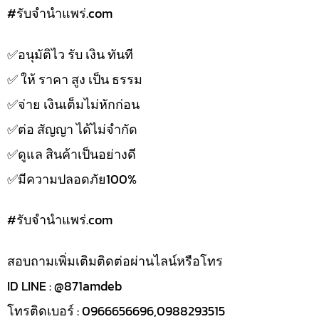
#รับจํานําแพร่.com
✅️อนุมัติไว รับ เงิน ทันที
✅️ ให้ ราคา สูง เป็น ธรรม
✅️จ่าย เงินเต็มไม่หักก่อน
✅️ต่อ สัญญา ได้ไม่จำกัด
✅️ดูแล สินค้าเป็นอย่างดี
✅️มีความปลอดภัย100%
#รับจํานําแพร่.com
สอบถามเพิ่มเติมติดต่อผ่านไลน์หรือโทร
ID LINE : @871amdeb
โทรติดเบอร์ : 0966656696,0988293515