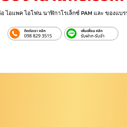
ถือ ไอแพค ไอโฟน นาฬิกาโรเล็กซ์ PAM และ ของแบร
ติดต่อเรา คลิก
เพิ่มเพื่อน คลิก
098 829 3515
รับฝาก-รับจํา