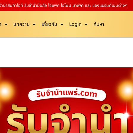
บจำนำสินค้าไอที รับจำนำมือถือ ไอแพค ไอโฟน นาฬิกา และ ของแบรนด์เนมต่างๆ
า
บทความ
เกี่ยวกับ
Login
ค้นหา