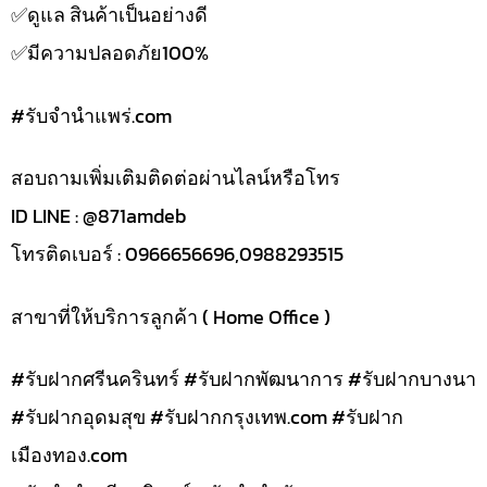
✅️ดูแล สินค้าเป็นอย่างดี
✅️มีความปลอดภัย100%
#รับจํานําแพร่.com
สอบถามเพิ่มเติมติดต่อผ่านไลน์หรือโทร
ID LINE : @871amdeb
โทรติดเบอร์ : 0966656696,0988293515
สาขาที่ให้บริการลูกค้า ( Home Office )
#รับฝากศรีนครินทร์ #รับฝากพัฒนาการ #รับฝากบางนา
#รับฝากอุดมสุข #รับฝากกรุงเทพ.com #รับฝาก
เมืองทอง.com