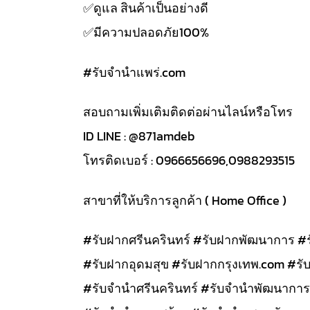
✅️ดูแล สินค้าเป็นอย่างดี
✅️มีความปลอดภัย100%
#รับจํานําแพร่.com
สอบถามเพิ่มเติมติดต่อผ่านไลน์หรือโทร
ID LINE : @871amdeb
โทรติดเบอร์ : 0966656696,0988293515
สาขาที่ให้บริการลูกค้า ( Home Office )
#รับฝากศรีนครินทร์ #รับฝากพัฒนาการ #
#รับฝากอุดมสุข #รับฝากกรุงเทพ.com #รั
#รับจำนำศรีนครินทร์ #รับจำนำพัฒนาการ