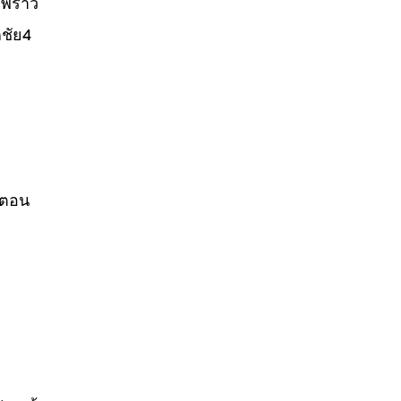
พร้าว
ชัย4
้นตอน