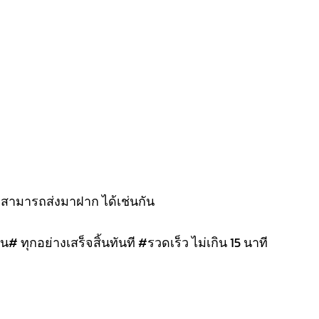
งสามารถส่งมาฝาก ได้เช่นกัน
น# ทุกอย่างเสร็จสิ้นทันที #รวดเร็ว ไม่เกิน 15 นาที