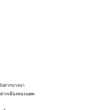
รับฝากบางนา
บฝากเมืองทอง.com