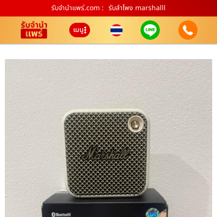
รับจํานําแพร่.com :
รับลำโพง marshalll
เมนู