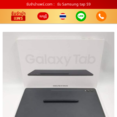
รับจํานําแพร่.com :
รับ Samsung tap S9
เมนู