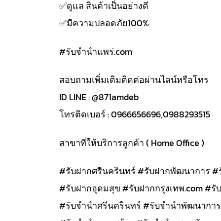
✅️ดูแล สินค้าเป็นอย่างดี
✅️มีความปลอดภัย100%
#รับจํานําแพร่.com
สอบถามเพิ่มเติมติดต่อผ่านไลน์หรือโทร
ID LINE : @871amdeb
โทรติดเบอร์ : 0966656696,0988293515
สาขาที่ให้บริการลูกค้า ( Home Office )
#รับฝากศรีนครินทร์ #รับฝากพัฒนาการ #
#รับฝากอุดมสุข #รับฝากกรุงเทพ.com #รั
#รับจำนำศรีนครินทร์ #รับจำนำพัฒนาการ