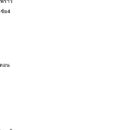
พร้าว
ชัย4
้นตอน