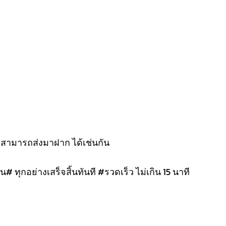
งสามารถส่งมาฝาก ได้เช่นกัน
น# ทุกอย่างเสร็จสิ้นทันที #รวดเร็ว ไม่เกิน 15 นาที