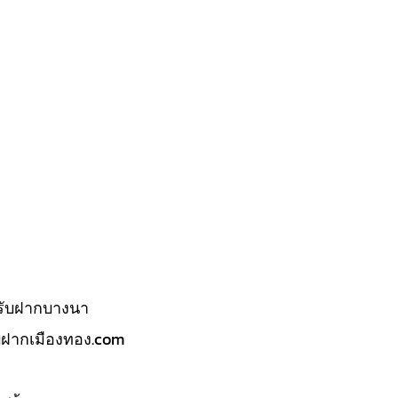
รับฝากบางนา
บฝากเมืองทอง.com