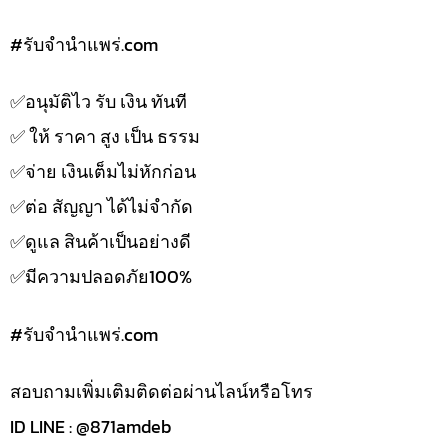
#รับจํานําแพร่.com
✅️อนุมัติไว รับ เงิน ทันที
✅️ ให้ ราคา สูง เป็น ธรรม
✅️จ่าย เงินเต็มไม่หักก่อน
✅️ต่อ สัญญา ได้ไม่จำกัด
✅️ดูแล สินค้าเป็นอย่างดี
✅️มีความปลอดภัย100%
#รับจํานําแพร่.com
สอบถามเพิ่มเติมติดต่อผ่านไลน์หรือโทร
ID LINE : @871amdeb