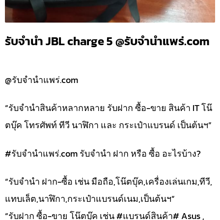
รับจำนำ JBL charge 5 @รับจำนำแพร่.com
@รับจำนำแพร่.com
“รับจำนำสินค้าหลากหลาย รับฝาก ซื้อ-ขาย สินค้า IT โน๊
ตบุ๊ค โทรศัพท์ ทีวี นาฬิกา และ กระเป๋าแบรนด์ เป็นต้นฯ”
#รับจํานําแพร่.com รับจำนำ ฝาก หรือ ซื้อ อะไรบ้าง?
“รับจำนำ ฝาก-ซื้อ เช่น มือถือ,โน๊ตบุ๊ค,เครื่องเล่นเกม,ทีวี,
แทบเล็ต,นาฬิกา,กระเป๋าแบรนด์เนม,เป็นต้นฯ”
“รับฝาก ซื้อ-ขาย โน๊ตบุ๊ค เช่น #แบรนด์สินค้า# Asus ,