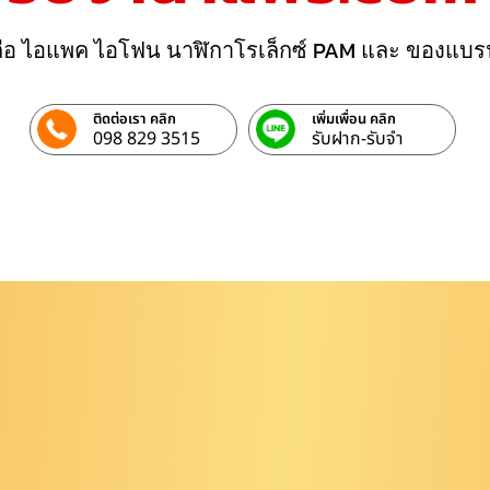
ถือ ไอแพค ไอโฟน นาฬิกาโรเล็กซ์ PAM และ ของแบร
ติดต่อเรา คลิก
เพิ่มเพื่อน คลิก
098 829 3515
รับฝาก-รับจํา