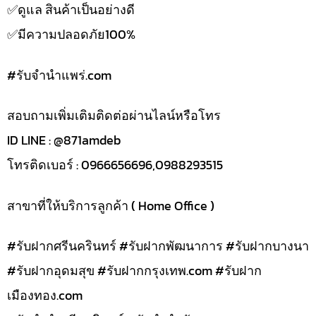
✅️ดูแล สินค้าเป็นอย่างดี
✅️มีความปลอดภัย100%
#รับจํานําแพร่.com
สอบถามเพิ่มเติมติดต่อผ่านไลน์หรือโทร
ID LINE : @871amdeb
โทรติดเบอร์ : 0966656696,0988293515
สาขาที่ให้บริการลูกค้า ( Home Office )
#รับฝากศรีนครินทร์ #รับฝากพัฒนาการ #รับฝากบางนา
#รับฝากอุดมสุข #รับฝากกรุงเทพ.com #รับฝาก
เมืองทอง.com