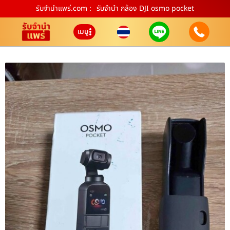
รับจํานําแพร่.com :
รับจำนำ กล้อง DJI osmo pocket
เมนู