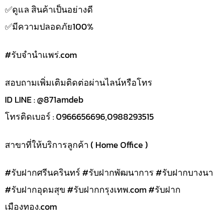
✅️ดูแล สินค้าเป็นอย่างดี
✅️มีความปลอดภัย100%
#รับจํานําแพร่.com
สอบถามเพิ่มเติมติดต่อผ่านไลน์หรือโทร
ID LINE : @871amdeb
โทรติดเบอร์ : 0966656696,0988293515
สาขาที่ให้บริการลูกค้า ( Home Office )
#รับฝากศรีนครินทร์ #รับฝากพัฒนาการ #รับฝากบางนา
#รับฝากอุดมสุข #รับฝากกรุงเทพ.com #รับฝาก
เมืองทอง.com