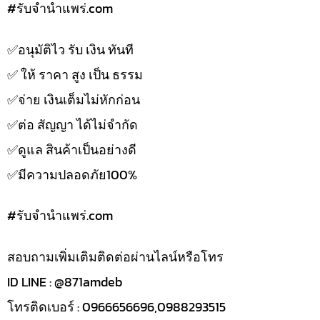
#รับจํานําแพร่.com
✅️อนุมัติไว รับ เงิน ทันที
✅️ ให้ ราคา สูง เป็น ธรรม
✅️จ่าย เงินเต็มไม่หักก่อน
✅️ต่อ สัญญา ได้ไม่จำกัด
✅️ดูแล สินค้าเป็นอย่างดี
✅️มีความปลอดภัย100%
#รับจํานําแพร่.com
สอบถามเพิ่มเติมติดต่อผ่านไลน์หรือโทร
ID LINE : @871amdeb
โทรติดเบอร์ : 0966656696,0988293515