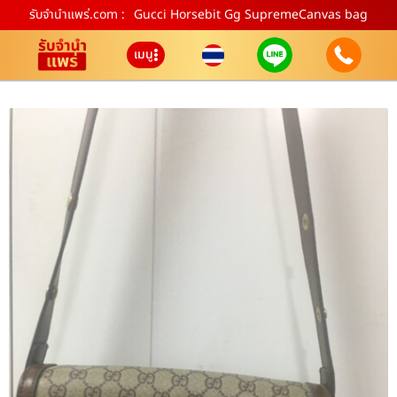
รับจํานําแพร่.com :
Gucci Horsebit Gg SupremeCanvas bag
เมนู