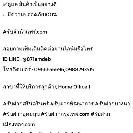
✅️ดูแล สินค้าเป็นอย่างดี
✅️มีความปลอดภัย100%
#รับจํานําแพร่.com
สอบถามเพิ่มเติมติดต่อผ่านไลน์หรือโทร
ID LINE : @871amdeb
โทรติดเบอร์ : 0966656696,0988293515
สาขาที่ให้บริการลูกค้า ( Home Office )
#รับฝากศรีนครินทร์ #รับฝากพัฒนาการ #รับฝากบางนา
#รับฝากอุดมสุข #รับฝากกรุงเทพ.com #รับฝาก
เมืองทอง.com