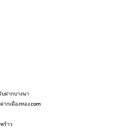
รับฝากบางนา
บฝากเมืองทอง.com
พร้าว