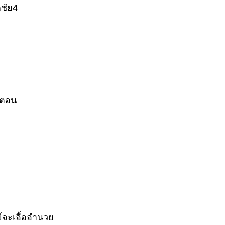
ชัย4
้นตอน
์จะเอื้ออำนวย