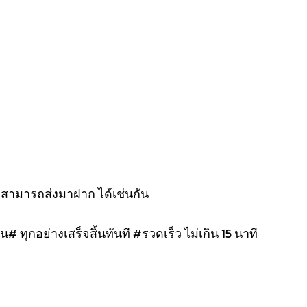
งสามารถส่งมาฝาก ได้เช่นกัน
น# ทุกอย่างเสร็จสิ้นทันที #รวดเร็ว ไม่เกิน 15 นาที