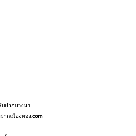
รับฝากบางนา
บฝากเมืองทอง.com