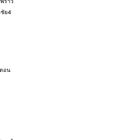
พร้าว
ชัย4
้นตอน