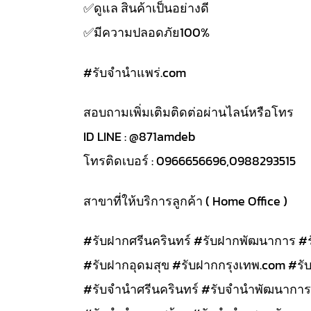
✅️ดูแล สินค้าเป็นอย่างดี
✅️มีความปลอดภัย100%
#รับจํานําแพร่.com
สอบถามเพิ่มเติมติดต่อผ่านไลน์หรือโทร
ID LINE : @871amdeb
โทรติดเบอร์ : 0966656696,0988293515
สาขาที่ให้บริการลูกค้า ( Home Office )
#รับฝากศรีนครินทร์ #รับฝากพัฒนาการ #
#รับฝากอุดมสุข #รับฝากกรุงเทพ.com #รั
#รับจำนำศรีนครินทร์ #รับจำนำพัฒนาการ