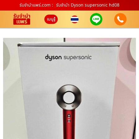
รับจํานําแพร่.com :
รับจำนำ Dyson supersonic hd08
เมนู