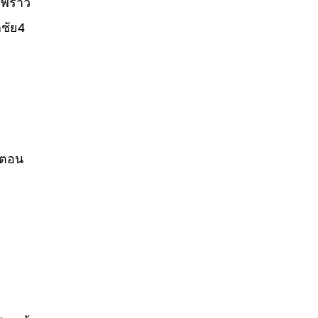
พร้าว
ชัย4
้นตอน