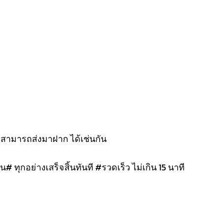
งสามารถส่งมาฝาก ได้เช่นกัน
น# ทุกอย่างเสร็จสิ้นทันที #รวดเร็ว ไม่เกิน 15 นาที