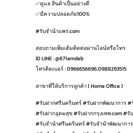
✅️ดูแล สินค้าเป็นอย่างดี
✅️มีความปลอดภัย100%
#รับจํานําแพร่.com
สอบถามเพิ่มเติมติดต่อผ่านไลน์หรือโทร
ID LINE : @871amdeb
โทรติดเบอร์ : 0966656696,0988293515
สาขาที่ให้บริการลูกค้า ( Home Office )
#รับฝากศรีนครินทร์ #รับฝากพัฒนาการ #
#รับฝากอุดมสุข #รับฝากกรุงเทพ.com #รั
#รับจำนำศรีนครินทร์ #รับจำนำพัฒนาการ