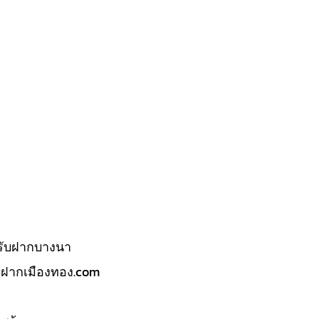
รับฝากบางนา
บฝากเมืองทอง.com