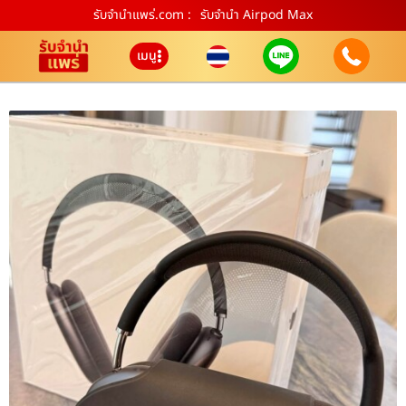
รับจํานําแพร่.com :
รับจำนำ Airpod Max
เมนู