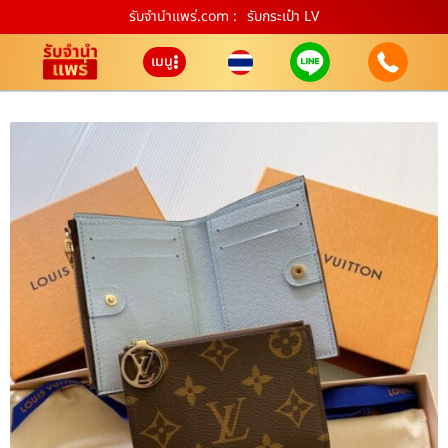
รับจํานําแพร่.com :
รับกระเป๋า LV
เมนู