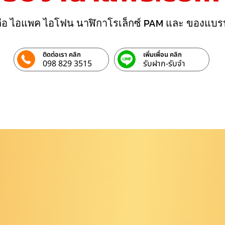
ถือ ไอแพค ไอโฟน นาฬิกาโรเล็กซ์ PAM และ ของแบร
ติดต่อเรา คลิก
เพิ่มเพื่อน คลิก
098 829 3515
รับฝาก-รับจํา