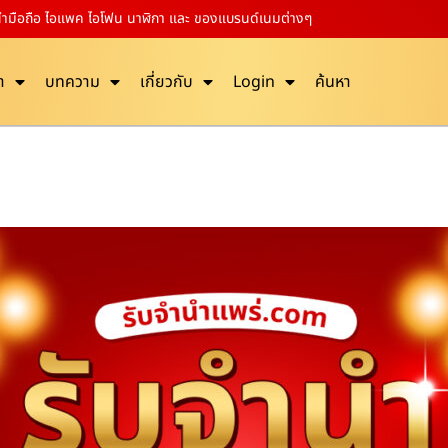
บจำนำมือถือ ไอแพค ไอโฟน นาฬิกา และ ของแบรนด์เนมต่างๆ
า
บทความ
เกี่ยวกับ
Login
ค้นหา