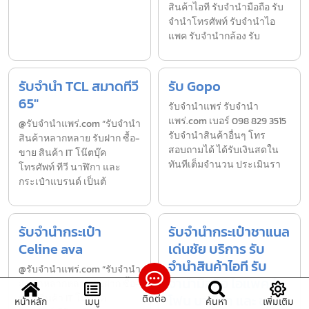
สินค้าไอที รับจำนำมือถือ รับ
จำนำโทรศัพท์ รับจำนำไอ
แพค รับจำนำกล้อง รับ
รับจำนำ TCL สมาดทีวี
รับ Gopo
65″
รับจํานำแพร่ รับจํานํา
แพร่.com เบอร์ 098 829 3515
@รับจำนำแพร่.com “รับจำนำ
รับจำนำสินค้าอื่นๆ โทร
สินค้าหลากหลาย รับฝาก ซื้อ-
สอบถามได้ ได้รับเงินสดใน
ขาย สินค้า IT โน๊ตบุ๊ค
ทันทีเต็มจำนวน ประเมินรา
โทรศัพท์ ทีวี นาฬิกา และ
กระเป๋าแบรนด์ เป็นต้
รับจำนำกระเป๋า
รับจำนำกระเป๋าชาแนล
Celine ava
เด่นชัย บริการ รับ
จำนำสินค้าไอที รับ
@รับจำนำแพร่.com “รับจำนำ
จำนำมือถือ ไอแพค ไอ
สินค้าหลากหลาย รับฝาก ซื้อ-
โฟน นาฬิกา และ ของ
ขาย สินค้า IT โน๊ตบุ๊ค
ติดต่อ
หน้าหลัก
เมนู
ค้นหา
เพิ่มเติม