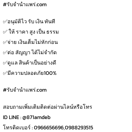
#รับจํานําแพร่.com
✅️อนุมัติไว รับ เงิน ทันที
✅️ ให้ ราคา สูง เป็น ธรรม
✅️จ่าย เงินเต็มไม่หักก่อน
✅️ต่อ สัญญา ได้ไม่จำกัด
✅️ดูแล สินค้าเป็นอย่างดี
✅️มีความปลอดภัย100%
#รับจํานําแพร่.com
สอบถามเพิ่มเติมติดต่อผ่านไลน์หรือโทร
ID LINE : @871amdeb
โทรติดเบอร์ : 0966656696,0988293515