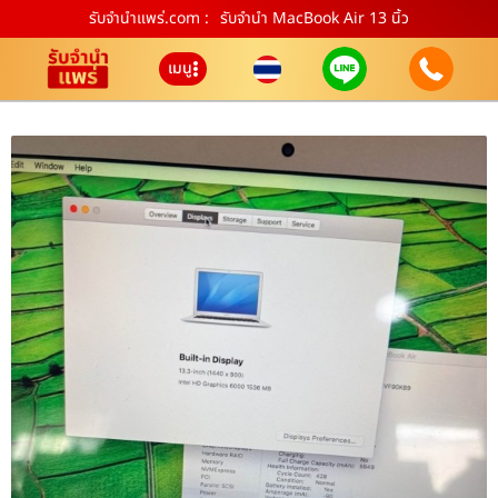
รับจํานําแพร่.com :
รับจำนำ MacBook Air 13 นิ้ว
เมนู