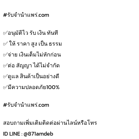
#รับจํานําแพร่.com
✅️อนุมัติไว รับ เงิน ทันที
✅️ ให้ ราคา สูง เป็น ธรรม
✅️จ่าย เงินเต็มไม่หักก่อน
✅️ต่อ สัญญา ได้ไม่จำกัด
✅️ดูแล สินค้าเป็นอย่างดี
✅️มีความปลอดภัย100%
#รับจํานําแพร่.com
สอบถามเพิ่มเติมติดต่อผ่านไลน์หรือโทร
ID LINE : @871amdeb