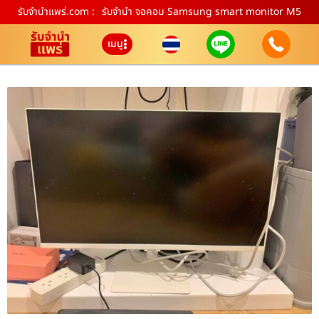
รับจํานําแพร่.com :
รับจำนำ จอคอม Samsung smart monitor M5
เมนู