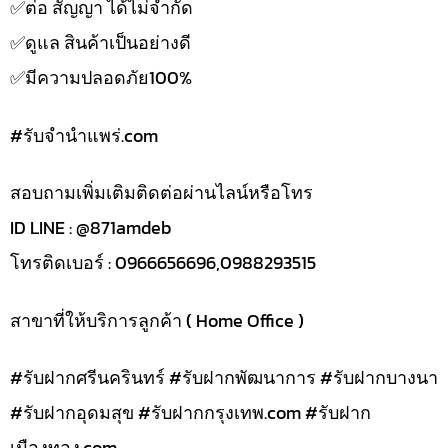
✅️ต่อ สัญญา ได้ไม่จำกัด
✅️ดูแล สินค้าเป็นอย่างดี
✅️มีความปลอดภัย100%
#รับจํานําแพร่.com
สอบถามเพิ่มเติมติดต่อผ่านไลน์หรือโทร
ID LINE : @871amdeb
โทรติดเบอร์ : 0966656696,0988293515
สาขาที่ให้บริการลูกค้า ( Home Office )
#รับฝากศรีนครินทร์ #รับฝากพัฒนาการ #รับฝากบางนา
#รับฝากอุดมสุข #รับฝากกรุงเทพ.com #รับฝาก
เมืองทอง.com